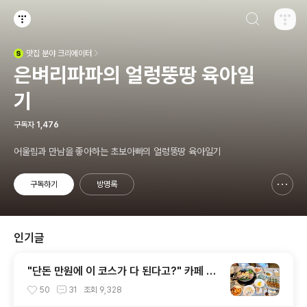
검색하기
티스토리
맛집
분야 크리에이터
(새창열림)
은벼리파파의 얼렁뚱땅 육아일
기
구독자
1,476
어울림과 만남을 좋아하는 초보아빠의 얼렁뚱땅 육아일기
구독하기
방명록
신고하기 레이어
열기
인기글
"단돈 만원에 이 코스가 다 된다고?" 카페 같
은 분위기에서 즐기는 만두샤브전골 한상, 가
50
31
조회
9,328
성비 최고 '만두, 요리가 되다'~!