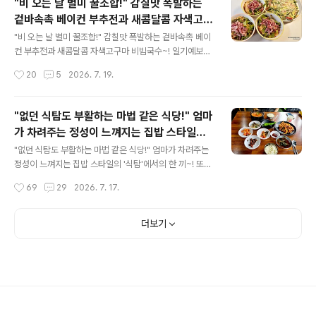
"비 오는 날 별미 꿀조합!" 감칠맛 폭발하는
끝판왕 '장칼국수'를 먹으러 평택 소사벌에 위치한 '매일칼
겉바속촉 베이컨 부추전과 새콤달콤 자색고구
국수 소사벌점'에 다녀왔습니다. 본점은 일요일이 휴무인
글 내용
마 비빔국수~!
데, 소사벌점은 화요일이 휴무라 식사를 할 수 있었어요. 매
"비 오는 날 별미 꿀조합!" 감칠맛 폭발하는 겉바속촉 베이
일칼국수 소사벌점 매일칼국수 경기 평택시 비전9길 2-1
컨 부추전과 새콤달콤 자색고구마 비빔국수~! 일기예보가
6 영업시간은 브레이크타임 없이 오전 10시 30분부터 저
많이 비껴간 것인지, 밤새 비가 내릴 거라는 말과 달리 어두
작성시간
20
5
2026. 7. 19.
녁 8시까지입니다. 라스트오더는 저녁 7시 30분입이며,
운 하늘에서 간간히 해가 보이기도 합니다. 지역에 따라 비
매주 화요일은..
가 내리고 있는 곳도 있겠지요? 창밖으로 톡톡 떨어지는 빗
소리를 듣고 있으면 자연스럽게 기름진 전 한 장이 간절해
"없던 식탐도 부활하는 마법 같은 식당!" 엄마
집니다. 오늘은 평범한 부추전에 짭조름한 베이컨과 향긋
가 차려주는 정성이 느껴지는 집밥 스타일의
한 채소들을 듬뿍 더해 맛을 최고조로 끌어올린 '베이컨 부
글 내용
'식탐'에서의 한 끼~!
추전'을 구워봤습니다. 여기에 자색고구마 국수를 삶아 베
"없던 식탐도 부활하는 마법 같은 식당!" 엄마가 차려주는
이컨 고명을 듬뿍 올린 비빔국수까지 곁들이니 그야말로
정성이 느껴지는 집밥 스타일의 '식탐'에서의 한 끼~! 또다
입안 가득 행복이 휘몰아치는 최고의 별미였답니다. 단순
시 비 예보가 들려오는 금요일, 오늘은 제헌절입니다. 하늘
작성시간
69
29
2026. 7. 17.
히 부추만 들어간 전은 심심하니까요! 냉장고 속 맛있는 재
은 잔뜩 찌푸린 채 무겁게 내려앉아 있어, 왠지 마음까지 차
료들을 아낌없이 꺼내 싱그..
분해지는 날이죠. 이런 날에는 화려하고 특별한 음식보다
는, 집에서 엄마가 차려주시는 따뜻하고 정성스러운 밥상
더보기
이 더욱 간절해집니다. 그래서 오늘은 엄마의 손맛이 느껴
지는 따뜻한 밥 한 끼를 먹을 수 있는 곳, 그리고 비 오는 날
의 운치를 즐기기에 딱 좋은 분위기를 가진 식당. 바로 먹는
즐거움이 있는 곳, '식탐'을 다녀왔습니다. 식탐 김양분식
경기 평택시 서재1길 63 장소 정보에는 이전 가게명으로
검색이 되네요.주소는 동일합니다.^^ 영업시간은 오전 1..