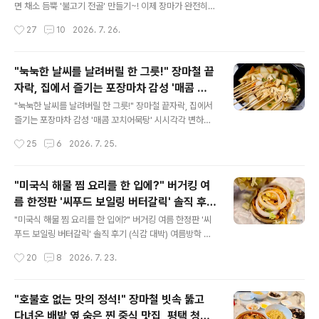
2 지제동삭점경기 평택시 모산1길 17 티스토리 위치정보
면 채소 듬뿍 '불고기 전골' 만들기~! 이제 장마가 완전히
에는 이전 매장이 검색되네요.종종 위치정보가 검색이 안
끝났나 봐요. 아침부터 푹푹 찌는 더위가 느껴집니다. 사실
작성시간
27
10
2026. 7. 26.
되는 경우가 있던데...언제쯤 업데이트가 될런지...ㅠ.ㅠ 영
늦잠을 자려했는데, 더워서 잠에서 깼어요. ㅠ.ㅠ 7월 마지
업시간은 오전 11..
막 일요일, 시간 참 빠르네요. 주멀이면 빠지지 않는 마트장
보기, 이번 주에도 다녀왔습니다. 코스트코에 가면 필수로
"눅눅한 날씨를 날려버릴 한 그릇!" 장마철 끝
장바구니에 담게 되는 아이템 중 하나가 바로 '대용량 한우
자락, 집에서 즐기는 포장마차 감성 '매콤 꼬
불고기'입니다.워낙 양이 넉넉하다 보니, 저희 집은 구매한
글 내용
치어묵탕'
날 먹을 만큼만 남겨두고 나머지는 지퍼백이나 밀폐용기에
"눅눅한 날씨를 날려버릴 한 그릇!" 장마철 끝자락, 집에서
알뜰하게 소분해서 냉동실에 보관해 두곤 합니다. 이렇게
즐기는 포장마차 감성 '매콤 꼬치어묵탕' 시시각각 변하는
소분해 둔 불고기는 필요할 때마다 꺼내서 자연해동 후 슥
날씨예보네요. 이번 주 주말까지 비예보가 있었는데, 어느
작성시간
25
6
2026. 7. 25.
슥 볶아내기만 하면 훌륭한 메인 반찬이 되는데요. 어제는
샌가 비예보가 사라졌습니다. 그럼에도 장마철 끝자락이라
그냥 볶아..
그런지 날씨가 꿉꿉하고 왠지 모르게 몸도 무겁게 느껴지
는 요즘입니다. 이럴 때일수록 속을 뜨끈하게 데워주면서
"미국식 해물 찜 요리를 한 입에?" 버거킹 여
도 입맛을 확 깨워줄 음식을 찾게 되는데요. 오랜만에 냉장
름 한정판 '씨푸드 보일링 버터갈릭' 솔직 후기
고 속 재료들을 모아 포장마차 감성 물씬 나는 '매콤 꼬치어
글 내용
(식감 대박)
묵탕'을 끓여보았습니다. 든든한 한 끼 식사는 물론이고, 시
"미국식 해물 찜 요리를 한 입에?" 버거킹 여름 한정판 '씨
원한 캔맥주 한 잔 곁들이기 딱 좋은 최고의 안주가 되어주
푸드 보일링 버터갈릭' 솔직 후기 (식감 대박) 여름방학 이
었답니다. 어묵탕의 생명은 시원한 국물과 쫄깃한 어묵이
제 이틀째인데... 햄버거가 먹고 싶다는 아들 녀석의 간절한
작성시간
20
8
2026. 7. 23.
죠! 깔끔하고 깊은 맛을 내기 위해 신선한 채소들을 듬뿍 준
요청에 배달주문으로 한 끼를 해결했습니다. 은근 입맛 까
비했습니다. 재료..
다로운 6살 차이 남매는 "누구는 이거 빼고, 누구는 저거
빼고" 여전히 요청사항이 많습니다.ㅋ 아이들 핑계 삼아 저
"호불호 없는 맛의 정석!" 장마철 빗속 뚫고
는 여름에만 맛볼 수 있는 신메뉴 '씨푸드 보일링 버터갈릭
다녀온 배밭 옆 숨은 찐 중식 맛집, 평택 청룡