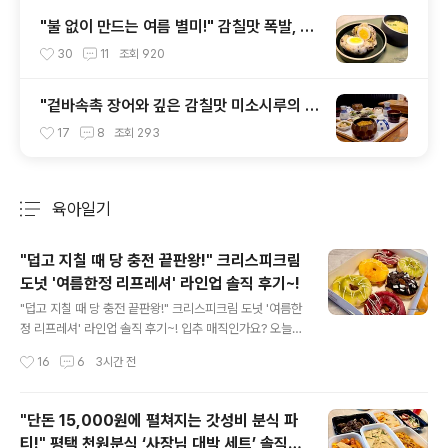
"불 없이 만드는 여름 별미!" 감칠맛 폭발, 삶
은 계란을 품은 초간단 시오콘부(염장다시마)
30
11
조회
920
주먹밥 만들기~!
"겉바속촉 장어와 깊은 감칠맛 미소시루의 비
밀!" 분위기와 감칠맛을 다 잡은 '장어나루 여
17
8
조회
293
의도본점'~!
육아일기
분류 전체보기
주요 글 목록
"덥고 지칠 때 당 충전 끝판왕!" 크리스피크림
도넛 '여름한정 리프레셔' 라인업 솔직 후기~!
글 내용
"덥고 지칠 때 당 충전 끝판왕!" 크리스피크림 도넛 '여름한
정 리프레셔' 라인업 솔직 후기~! 입추 매직인가요? 오늘
아침은 어제와 온도가 비슷한데, 바람이 불어서인지 체감
작성시간
16
6
3시간 전
상 조금 선선하게 느껴집니다. 에어컨을 살짝 꺼두고 오랜
만에 맡아보는 바깥공기가 반갑네요.ㅋ 주말이면 느지막이
아침 겸 점심을 먹는 은벼리네 평소에도 크리스피크림도넛
"단돈 15,000원에 펼쳐지는 갓성비 분식 파
사랑이 유별난 편이라 아침 대용으로 오리지널 글레이즈드
티!" 평택 천원분식 ‘사장님 대박 세트’ 솔직