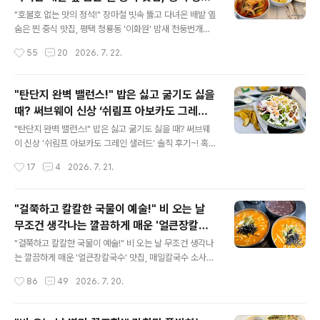
버거'를 주문했어요. 이번에 꽤 까다로운 주문을 넣었는데,
글 내용
동 '이화원'
버거킹에서 아주 기분 좋게 배달해 주셔서 더욱 만족스러
"호불호 없는 맛의 정석!" 장마철 빗속 뚫고 다녀온 배밭 옆
웠습니다. 버거킹 동삭점 버거킹 평택지제동삭점경기 평택
숨은 찐 중식 맛집, 평택 청룡동 '이화원' 밤새 천둥번개를
시 지제동삭2로 181-26 영업시간은 매일 오전 9시부터
동반한 빗소리 때문에 잠을 설쳤습니다.ㅠ.ㅠ지루하게 이
작성시간
55
20
2026. 7. 22.
밤 11시까지입니다. 딜리버리는 24시간 운영됩니다. 무더
어지는 장마 기간, 다들 비 피해 없이 잘 보내고 계시나요?
운 여름..
드디어 중학생 아들이 기다리고 기다리던 여름방학을 시작
했습니다! 방학 첫날부터 세차게 비가 내렸지만, "오늘 점
"탄단지 완벽 밸런스!" 밥은 싫고 굶기도 싫을
심은 무조건 고소한 간짜장!"이라는 아이들의 열렬한 성화
때? 써브웨이 신상 ‘쉬림프 아보카도 그레인
에 못 이겨 검색을 해서 평이 좋은 중식 맛집으로 향했습니
글 내용
샐러드’ 솔직 후기~!
다. 평택 청룡동에 위치한, 한 번 맛보면 바로 단골 도장을
"탄단지 완벽 밸런스!" 밥은 싫고 굶기도 싫을 때? 써브웨
찍게 될 것 같은 중식당 ‘이화원’입니다. 이화원 이화원 경
이 신상 ‘쉬림프 아보카도 그레인 샐러드’ 솔직 후기~! 혹시
기 평택시 이화로 370 영업시간은 오전 11시부터 저녁 9
"밥은 먹기 싫은데, 그렇다고 굶는 것도 싫은 날"이 있으신
작성시간
17
4
2026. 7. 21.
시까지이고, 라스트오더는 저녁 8시 30분입니다. 브레..
가요? 대학생 딸아이가 자주 입에 달고 사는 말인데요. 듣
고 보니 은근히 현대인들이 자주 느끼는 딜레마가 아닐까
싶더라고요. 너무 헤비 하게 탄수화물을 채우긴 부담스럽
"걸쭉하고 칼칼한 국물이 예술!" 비 오는 날
고, 그렇다고 속을 비워두자니 에너지가 안 나는 그런 애매
무조건 생각나는 깔끔하게 매운 '얼큰장칼국
한 날 말이죠! 이 두 가지 까다로운 조건을 완벽하게 충족해
글 내용
수' 맛집, 매일칼국수 소사벌점!
주는 구원투수가 있습니다. 바로 써브웨이(SUBWAY)입니
"걸쭉하고 칼칼한 국물이 예술!" 비 오는 날 무조건 생각나
다. 며칠 전, 딸아이와 함께 가벼우면서도 확실한 한 끼를
는 깔끔하게 매운 '얼큰장칼국수' 맛집, 매일칼국수 소사벌
해결하기 위해 동네 써브웨이 매장을 방문했습니다. 취향
점!비 소식이 가득한 한 주가 시작되었습니다. 창밖으로 빗
작성시간
86
49
2026. 7. 20.
확고한 딸아이는 늘 먹던 커스텀 샌드위치를 골랐고, 저는
소리가 토닥토닥 들려오면 어김없이 생각나는 음식이 있
요즘..
죠. 바로 온몸을 따스하게 감싸주는 뜨끈한 국물 요리인데
요. 오늘은 그중에서도 아는 맛이 제일 무섭다는, 칼칼함의