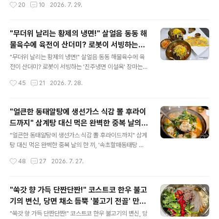
작성시간
20
10
2026. 7. 29.
에 빠졌어요. 배고프다고 아우성치는 아이들을 달래며 급
기력 보충을 위해 매콤 달콤한 고기가 간절해지더라고요.
하게 주..
그래서 찾아간 곳은 최근 새로 오픈해 핫하게 떠오르고 있
는 ‘백일장 고추장 삼겹살’ 평택본점입니다! 깔끔하고 쾌적
"무더위 날리는 황제의 냉면!" 살얼음 동동 해
한 새 건물 외관에 강렬한 빨간색 간판이 멀리서도 눈에 확
물육수에 육전이 산더미? 로봇이 서빙하는
들어왔는데, 무엇보다 제 시선을 사로잡은 건 간판 옆에 큼
글 내용
'진주냉면 이설옥'
직하게 붙은 "고기손님 냉면 공짜"라는 문구였습니다. 요즘
"무더위 날리는 황제의 냉면!" 살얼음 동동 해물육수에 육
같은 고물가 시대에 냉면 서비스라니, 들어가기 전부터 설
전이 산더미? 로봇이 서빙하는 '진주냉면 이설옥' 장마는
렘 지수가 폭발했습니다. 백일장 고추장 삼겹살 경성한우
끝난 것 같은데, 소나기 예보에 하늘이 무거우니 더 덥게 느
작성시간
45
21
2026. 7. 28.
국밥 비전점경기 평택시 만세로 1784 아직 신상 맛집이라
껴지는 요즘입니다. 정말 숨이 턱턱 막히는 역대급 무더위
티소트..
가 기승을 부리고 있는 것 같아요. 이렇게 더운 날에는 뭐니
뭐니 해도 가슴속까지 뻥 뚫리는 시원한 냉면 한 그릇이 가
"얼큰한 동태알탕에 생선가스 식감 뽈 후라이
장 먼저 간절해지기 마련입니다. 딸아이와 함께 더위도 식
드까지" 삼계탕 대신 먹은 완벽한 중복 날의
히고 입맛도 돋울 겸 특별한 냉면을 먹으러 다녀왔는데요.
글 내용
한 끼, '속초할매동태탕 평택지제동삭점'~!
일반 평양냉면이나 함흥냉면과는 결이 다른, 고명이 푸짐
"얼큰한 동태알탕에 생선가스 식감 뽈 후라이드까지" 삼계
하기로 유명한 전통 진주냉면 전문점 '진주냉면 이설옥 퍙
탕 대신 먹은 완벽한 중복 날의 한 끼, '속초할매동태탕 평
택점'에 방문했습니다. 진주냉면 이설옥 진주냉면이설옥
택지제동삭점'~! 7월의 마지막주가 시작되었습니다. 소나
작성시간
48
27
2026. 7. 27.
펑택점 경기 평택시 조개터로26번길 70 영업시간은 오전
기 예보가 있어서인지 하늘이 무겁습니다. 지난 중복, 다들
11시부터 저녁 ..
몸보신은 제대로 하셨나요? 은벼리네는 집 근처에 위치한
'속초할매동태탕'에서 아주 만족스러운 한 끼를 즐기고 왔
"쑥갓 향 가득 단짠단짠!" 코스트코 한우 불고
답니다. 삼계탕 대신 선택한 메뉴였는데, 결과는 대성공! 얼
기의 변신, 당면 채소 듬뿍 '불고기 전골' 만들
큰하고 시원한 국물로 땀 한 바가지 흘리고 나니 기운이 번
글 내용
기~!
쩍 나더라고요. 속초할매동태탕 평택지제동삭점 읍천리38
"쑥갓 향 가득 단짠단짠!" 코스트코 한우 불고기의 변신, 당