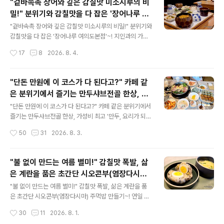
"겉바속촉 장어와 깊은 감칠맛 미소시루의 비
어요. 평소에 먹던 일반적인 중식당의 짜장면, 짬뽕에서 벗
밀!" 분위기와 감칠맛을 다 잡은 '장어나루 여
어나 조금 더 특별하고 색다른 홍콩·대만식 중식을 맛볼 수
글 내용
의도본점'~!
있는 '불이아 평택점'입니다. 유명 연예이들의 단골집이자
"겉바속촉 장어와 깊은 감칠맛 미소시루의 비밀!" 분위기와
드라마 주인공들도 즐겨 먹는 곳이라네요. 불이아 평택점
감칠맛을 다 잡은 '장어나루 여의도본점'~! 지인과의 가볍
불이아 평택점 경기 평택시 만세로 1664 영업시간은 오전
지만 가볍지 않은 점심 약속이 있던 날이었습니다. 여의도
작성시간
17
8
2026. 8. 4.
11시부터 저녁 9시 30분까지이고 브레이크 타임은 오후
중심에서의 만남, 어떤 메뉴를 골라야 할지 고민된다면 단
3시부터 5..
연 '히츠마부시(장어덮밥)'가 정답이 아닐까 싶습니다. 이
번에 다녀온 '장어나루 여의도본점'은 문을 열고 들어서는
"단돈 만원에 이 코스가 다 된다고?" 카페 같
순간부터 여의도 특유의 세련됨과 차분한 고급스러움이 공
은 분위기에서 즐기는 만두샤브전골 한상, 가
존하는 공간이었습니다. 비가 많이 내리던 날이었는데, 지
글 내용
성비 최고 '만두, 요리가 되다'~!
도를 보고 가면서도 건물앞에서 조금 헤맸어요. 공작상가
"단돈 만원에 이 코스가 다 된다고?" 카페 같은 분위기에서
옆, 서울상가 2층에 위치하고 있습니다. 장어나루 여의도
즐기는 만두샤브전골 한상, 가성비 최고 '만두, 요리가 되
본점 장어나루 서울 영등포구 여의나루로 117 영업시간은
다'~! 8월은 주말로 시작되었지만, 무더움으로 시작하는
작성시간
50
31
2026. 8. 3.
오전 11시부터 밤 9시 30분까지입니다. 브레이크타임은
월요일이라 진짜 8월의 시작임이 실감됩니다. 8월의 시적
오후 2시부터 오후 5..
과 함께 저희 4인 가족은 정말 '단돈 만원'으로 배가 터지도
록 가성비 좋게 즐기고 온 평택 안중의 찐 맛집에서 저녁 한
"불 없이 만드는 여름 별미!" 감칠맛 폭발, 삶
끼를 즐겼습니다. 밀푀유나베 스타일의 샤부샤부로 시작해
은 계란을 품은 초간단 시오콘부(염장다시마)
쫀득한 굴림만두전골, 칼국수, 그리고 한국인의 디저트인
글 내용
주먹밥 만들기~!
죽까지 완벽한 풀코스로 즐길 수 있는 곳! 매장 이름부터 예
"불 없이 만드는 여름 별미!" 감칠맛 폭발, 삶은 계란을 품
사롭지 않은 [만두, 요리가되다] 입니다. 만두, 요리가되다
은 초간단 시오콘부(염장다시마) 주먹밥 만들기~! 연일 푹
만두요리가되다 경기 평택시 안중읍 강변로 111-1 영업시
푹 찌는 무더위가 기승을 부립니다. 무더운 여름날, 주방 불
작성시간
30
11
2026. 8. 1.
간은 오전 10시 30분부터 저녁 8시까지이고, 라스트오..
앞에 서는 것만큼 곤욕스러운 일도 없죠. 뜨거운 불 사용을