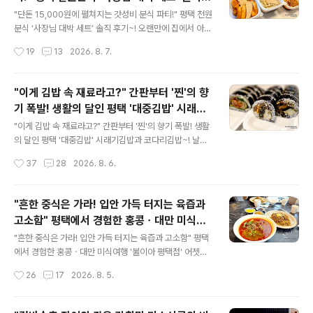
를 자주 사 먹곤 하는데요. 이번에 상큼함과 달콤함으로 무
글 내용
후기~!
장한 여름 한정 신메뉴가 나왔다는 소식을 듣고 바로 배달
"단돈 15,000원에 펼쳐지는 갓성비 분식 파티!" 평택 천원
로 주문해 보았습니다! 아들녀석의 특별한 주문, 망고스무
분식 ‘사장님 대박 세트’ 솔직 후기~! 오랜만에 집에서 아들
디도 추가했어요. 크리스피크림 도넛 크리스피크림도넛 평
녀석과 단둘이 점심을 먹기 위해 배달 앱을 둘러보다가, 눈
작성시간
19
13
2026. 8. 7.
택비전점 경기 평택시 비전2로 195 영업시간은 오전 9시
을 의심하게 만든 역대급 가성비 분식집을 발견해 주문해
부터 저녁 9시까지입니다..
봤습니다. 바로 평택에 위치한 ‘천원분식’인데요! 이름부터
가성비 기운이 팍팍 풍기지 않나요? 이번에 주문한 메뉴는
"이게 김밥 속 재료라고?" 간판부터 '찐'의 향
이곳의 시그니처이자 인기 1위 메뉴인 ‘사장님 대박 세
기 폭발! 생활의 달인 평택 '대중김밥' 시래기
트’입니다. 떡볶이와 볶음우동을 추가하고도 타임세일 쿠
글 내용
김밥과 코다리김밥~!
폰까지 살뜰하게 적용했더니, 이 엄청난 구성 전체가 단돈
"이게 김밥 속 재료라고?" 간판부터 '찐'의 향기 폭발! 생활
15,000원에 해결되었습니다! 포장을 뜯기 전부터 묵직한
의 달인 평택 '대중김밥' 시래기김밥과 코다리김밥~! 날씨
무게감에 감동받았는데, 뚜껑을 열어보니 상다리가 부러질
가 너무 더워서 뭐를 먹지 고민하다가 예전부터 궁금했었
작성시간
37
28
2026. 8. 6.
듯 푸짐한 한 상이 펼쳐졌습니다. 천원분식 위치 : 경기 평
던 김밥을 포장해서 먹기로 했습니다.그냥 평범한 야채김
택시 만세..
밥, 참치김밥을 생각했다면 오산! 간판에서부터 세월의 내
공이 느껴지는, 무려 '생활의 달인'에 3번이나 소개된 평택
"흔한 중식은 가라! 입안 가득 터지는 육즙과
의 전설적인 노포, '대중김밥'입니다. 이색적인 재료로 김밥
고소함" 평택에서 경험한 홍콩ㆍ대만 미식여
의 신세계를 보여준다는 이곳, 소문 듣고 전화로 포장 주문
글 내용
행 '불이아 평택점'
후, 바로 달려갔습니다. 대중김밥 대중김밥 경기 평택시 평
"흔한 중식은 가라! 입안 가득 터지는 육즙과 고소함" 평택
택2로 102 영업시간은 오전 7시부터 오후 7시까지이고,
에서 경험한 홍콩ㆍ대만 미식여행 '불이아 평택점' 어젯밤
재료 소진 시에는 조금 마감될 수 있습니다. 주차는 불가하
갑작스러운 천둥과 번개를 동반한 소나기가 내렸어요. 열
작성시간
26
17
2026. 8. 5.
며, 근처 한국마트 평택점을 이용하시면 되는대요. 외부 차
대야에 크게 도움이 된 것 같진 않아요. 아침에는 언제 비가
량은 주..
왔었냐는 듯, 구름 한 점 없고 강한 햇빛으로 눈이 부십니
다. 얼머전에는 아이들과 조금 이색적인 중식당을 다녀왔