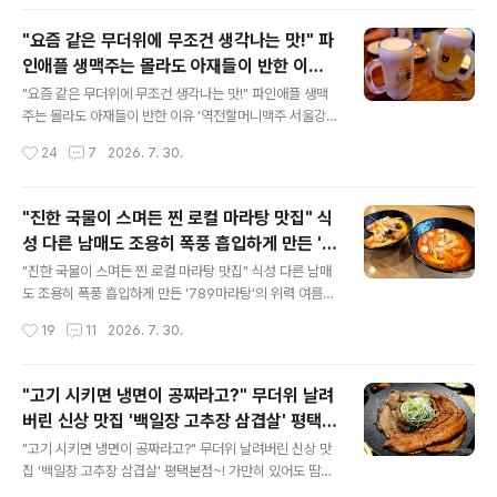
최소화하면서도, 한 입 베어 물면 감칠맛과 고소함이 입안
가득 폭발하는 ‘ 계란 품은 시오콘부 주먹밥’을 만들어 봤어
"요즘 같은 무더위에 무조건 생각나는 맛!" 파
요. 재료도 간단하고 만드는 법은 더 간단하지만, 맛과 비주
인애플 생맥주는 몰라도 아재들이 반한 이유
얼은 기대 이상이라 여름철 별미로 자주 찾게 되실 거예요.
글 내용
'역전할머니맥주 서울강남역점'
이번 주먹밥의 핵심은 바로 시오콘부(염장 다시마)입니다.
"요즘 같은 무더위에 무조건 생각나는 맛!" 파인애플 생맥
다시마 특유의 깊은 감칠맛과 짭조름함이 밥알 사이사이에
주는 몰라도 아재들이 반한 이유 '역전할머니맥주 서울강
스며들어 다른 양념 없이도 완벽한 간을 맞춰줍니다. 여기
남역점' 더워도 너무 덥습니다. 폭염 경보가 내려진 요즘 같
작성시간
24
7
2026. 7. 30.
에 바삭하고 향긋한 김가루, 톡톡 터지는 참깨, 그리고 코끝
은 날씨에 유독 간절하게 생각나는 곳이 있습니다. 바로 얼
을..
마 전, 장마철 세차게 비가 내리던 7월의 어느 날, 지인들과
2차로 방문했던 역전할머니맥주 강남점인데요. 최근 저희
"진한 국물이 스며든 찐 로컬 마라탕 맛집" 식
집 근처에도 새로 오픈해서 안 그래도 사람들이 북적인다
성 다른 남매도 조용히 폭풍 흡입하게 만든 '7
는 소식을 들었는데, 매장 앞을 지나칠 때마다 그날의 시원
글 내용
89마라탕'의 위력
했던 기억이 새록새록 피어오르곤 합니다. 1차를 거하게 먹
"진한 국물이 스며든 찐 로컬 마라탕 맛집" 식성 다른 남매
고 2차로 가볍게 들러, 깊어가는 여름밤을 끝없는 수다로
도 조용히 폭풍 흡입하게 만든 '789마라탕'의 위력 여름방
채우기 딱 좋은 역전할머니맥주의 매력과 아귀포, 살얼음
학과 더불어 학원의 방학도 시작된 7월 마지막 주입니다.
작성시간
19
11
2026. 7. 30.
생맥주의 생생한 맛입니다. 역전할머니맥주 서울강남역점
어제는 어아들과 함께 스펙터클한 점심 식사를 했어요. 중
역전할머니..
학생 아들이 주말마다 취미삼아 배우고 있는 농구교실에서
오전 특강이 있던 날이었습니다. 특강이 끝나면 점심을 같
"고기 시키면 냉면이 공짜라고?" 무더위 날려
이 먹기로 하고, 맛있는 밥도 먹고 달달한 디저트도 즐길 겸
버린 신상 맛집 '백일장 고추장 삼겹살' 평택본
'24시간 운영'이라는 카페를 찾아 야심 차게 출발했습니
글 내용
점~!
다. 그런데 도착해보니 이게 웬걸... 안내와는 다르게 오후
"고기 시키면 냉면이 공짜라고?" 무더위 날려버린 신상 맛
2시에 문을 연다는 황당한 사장님의 말씀...! (전후 사정에
집 '백일장 고추장 삼겹살' 평택본점~! 가만히 있어도 땀이
대한 말씀도 안해주시네요. ㅠ.ㅠ)순간 아이들도 저도 멘붕
뚝뚝 흐르는 역대급 무더위와 치열하게 싸운 어느 날 저녁,