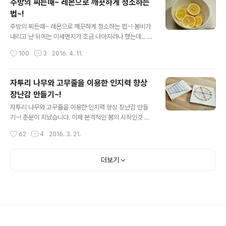
주방의 찌든때~ 레몬으로 깨끗하게 청소하는
는듯 합니다. 그리고 새롭게 배우는 것들에 대해서도 호기
법~!
심이 굉장히 많은것 같아요. 어제는 컵스카우트 발대식이
글 내용
있어서 부푼 가슴으로 참여한것 같습니다. 그리고 또 하나
주방의 찌든때~ 레몬으로 깨끗하게 청소하는 법~! 봄비가
~ 요즘 학교에서 새롭게 배우는 악기가 있는데요~ 바로 리
내리고 난 뒤에는 미세먼지가 조금 나아지려나 했는데... 여
코더입니다. 2학년을 마치고 구입한 리코더인데... 3학년
전히 미세먼지가 극성이였던 주말이였습니다. 게다가 38
작성시간
100
3
2016. 4. 11.
이 되면서 학교에서 배워서인지...종종 리코더를..
개월 아들녀석은 지독한 독감에 걸려 주말 내내 약먹고 잠
만 잤던것 같아요. 더불어 아빠도 코감기에 걸려....하루 종
일 콧물을 훌쩍이며 보냈습니다. 주말 내내 집에만 갖혀 있
자투리 나무와 고무줄을 이용한 인지력 향상
다보니... 건강한 10살 딸아이는 몸이 근질근질했나봐요.ㅋ
장난감 만들기~!
친구들과 어울려 도서관에 잠시 다녀온 일을 빼곤... "아빠
글 내용
놀자~~"를 입에 달고 지낸것 같으니까요. 딸아이와 이것저
자투리 나무와 고무줄을 이용한 인지력 향상 장난감 만들
것 많이 놀고 싶었는데... 체력이 따라주질 않습니다.ㅋㅋㅋ
기~! 춘분이 지났습니다. 이제 본격적인 봄의 시작인것 같
그래도 오랜만에 딸아이와 요리시간을 즐겼어요. 꽤 오래
아요. 미세먼지가 극성이지만, 나들이를 외면할 수 없는 요
작성시간
62
4
2016. 3. 21.
전부터 머핀을 굽자고 했었는데...이제서야 실천에 옮겼습
즘인듯합니다.ㅋ 지난 주말, 오래만에 공원나들이를 다녀
니다. 머핀을 굽고 ..
온 후...일요일은 집에서 쉬기로 했어요. 집에서 쉬는 동안
아이들을 위해 호기심을 자극하는 장난감을 만들어 봤습니
더보기
다. 여러가지 도형을 만들어 볼 수 있는 장난감이예요.ㅋㅋ
ㅋ 재료 : 자투리 원목나무, 망치, 못 또는 피스, 색 고무줄
처음에 계획은 참 거창했습니다.^^;; 자투리 원목나무에 연
필과 자를 가지고 도형을 그려줬어요. 자투리 나무하나가
애매한 크기여서 삼각형을 그려봤습니다. 그리고 정확히
사이즈를 재고 못을 박아줬습니다. 옆에서 호기심 가득한