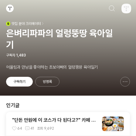
검색하기
티스토리
맛집
분야 크리에이터
(새창열림)
은벼리파파의 얼렁뚱땅 육아일
기
구독자
1,483
어울림과 만남을 좋아하는 초보아빠의 얼렁뚱땅 육아일기
구독하기
방명록
신고하기 레이어
열기
인기글
"단돈 만원에 이 코스가 다 된다고?" 카페 같
은 분위기에서 즐기는 만두샤브전골 한상, 가
64
41
조회
9,692
성비 최고 '만두, 요리가 되다'~!