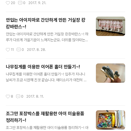
작성시간
20
0
2017. 9. 21.
가 않습니다. 가죽끈으로 연결된 손잡이 인데... 레일로 연
에 잠기기 좋은 날이네요. 커피 좋아하세요? 전 아침에 일
결된 서랍형태가 아니다 보니, 라탄바구..
어나자마자 모닝커피 한잔으로 하루를 시작합니다. 아침에
모닝커피는 꼭 믹스커피를 마십니다.ㅋ 그리고 이후에는
안입는 아이치마로 간단하게 만든 거실장 캉
믹스보다는 아메리카노를 즐겨마십니다. 회사에 출근해서
캉바란스~!
는 주로 믹스커피를 마셨었는데... 버릇이 되다보니 하루에
글 내용
대여섯잔은 족히 마시는거 같아요. 그래서 집에 있는 요즘
안입는 아이치마로 간단하게 만든 거실장 캉캉바란스~! 하
에는 믹스커피를 멀리하려 하고 있습니다.^^ 커피에 관심
루가 다르게 가을기운이 느껴지는군요. 더위를 많이타는
이 많은편도 아니여서...머신이나 기타 커피에 관한 정보는
편인데...아침저녁으로는 선선하다 못해 쌀쌀함까지 느껴
작성시간
11
0
2017. 8. 28.
무지합니다.ㅋ 그럼에도 인스턴트 커피를 사다가 자주 마
지는것 같습니다. 은벼리네는 가을맞이 청소가 한창입니
시는 편인데... 어느날인가 자주 먹던 ..
다.ㅋ 하루는 거실쪽을 정리하고, 또 다른 하루는 안방, 또
다른 하루는 딸아이방... 그렇다 보니 자연스레 버릴물건들
나무집게를 이용한 이어폰 홀더 만들기~!
이 잔뜩 나오는군요. 언젠가 딸아이방 옷장을 정리했습니
글 내용
나무집게를 이용한 이어폰 홀더 만들기~! 입추가 지나니
다. 작아서 입지 못하는 옷들을 정리하던 와중에 발견한 딸
날씨가 조금 시원해 진것 같습니다. 매미소리가 여전히 시
아이 핑크색 캉캉치마... 초등학교 입학하기전에 한창 입고
끄럽긴해도... 베란다 창으로 간간히 불어오는 바람이 시원
다디던 치마였는데... 지금은 길이가 짧아서 입지 못하는군
하게 느껴지네요.^^ 이런날에 어울리는 음악이 뭐가 있을
요. 아니 조금은 유아틱해서 딸아이가 입기를 거부한다고
작성시간
8
0
2017. 8. 11.
까? 음악을 찾아보다 시선이 꽂히는 음악을 플레이 해봅니
해야 맞겠네요. 웃으며 장난처럼 입어보기는 하는데...ㅋㅋ
다. 그런데 밖의 매미소리때문에 집중이 잘 되지 않는군요.
ㅋ 그냥 버릴까 하다가 재활용 방도가 생..
그래서 출퇴근시에 자자 사용하는 이어폰을 꺼내었습니다.
조그만 포장박스를 재활용한 아이 미술용품
가방 앞쪽 주머니에 항상 넣어 다니는데... 버스에서도 지하
정리하기~!
철에서도 이어폰을 꺼낼땐 항상 주섬주섬하며 꼬인줄을 풀
글 내용
기 바쁩니다. 집에서 꺼내어 봐도 마찬가지군요.ㅋ 인터넷
조그만 포장박스를 재활용한 아이 미술용품 정리하기~! 아