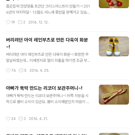
시간도 한참 걸리더라구요. 어지되었건 배달시킨 피자를
글 내용
배불리 먹고, 피자박스는 재활용으로 분류해 놓았습니다.
좁은집에 안성맞춤 초간단 크리스마스트리 만들기~! 201
매주 화요일이 재활용쓰레기를 버리는 날입니다만... 지난
6년의 마지막달~ 12월도 어느새 중반을 향해가고 있습니
월요일~ 피자박스를 보고 생각난게 있어 제활용 쓰레기함
다. 시간 한번 참 빠르다는 생각이 드는군요. 예전처럼 연말
작성시간
19
2
2016. 12. 12.
에서 피자박스를 다시 구해(?)내었습니다.ㅋ 그건 다름아
연시의 느낌을 체감하지 못하는 요즘입니다만... 그래도 아
닌 주방 식탁쪽의 식탁등의 갓을 만들어 보기 위함..
이들과 연말연시 기분을 조금 내어 봤습니다.^^ 곧 다가오
는 크리스마스~ 해마다 크리스마스 트리를 아이들과 만들
버리려던 아이 레인부츠로 만든 다육이 화분
곤 했는데... 올초였던것 같아요. 넘쳐나는 쓸모없는 짐들
~!
때문에 켜켜히 쌓여있던 숨겨진 짐들을 꺼내어 정리한적이
글 내용
있습니다. 10년이 넘은 크리스마스트리도 과감히 내다 버
버리려던 아이 레인부츠로 만든 다육이 화분~! 화창한 주
렸었어요. 다시 구입하자니 좁은 집에 감당이 안될것 같아
말날씨였는데... 미세먼지로 멀리 외출을 하기엔 조금 부담
아이들과 간단하게 좁은집에 어울리는 크리스마스트리를
스러웠습니다. 미세먼지의 영향인지 39개월 아들녀석은
작성시간
76
5
2016. 4. 25.
만들어 봤어요. 2014/12/15 - [육아일기/초보아빠 : 일
주말동안 잔기침을 많이하더라구요. 자동차 타이어 교체할
상] - 네번째 겨울~ 그리고 ..
때가 되어서 집 근교 타이어샵으로 나들이(?)를 다녀온거
외엔 줄곧 집에만 있었네요.^^ 집에 있는 핑계로 미뤄뒀던
아빠가 뚝딱 만드는 리코더 보관주머니~!
집안 일을 하나씩 해나가고 있습니다.ㅋㅋ 지난 주말에 베
글 내용
아빠가 뚝딱 만드는 리코더 보관주머니~! 위쪽 지방을 시
란다 정리를 하면서 화분정리도 같이 했었는데... 다육이가
작으로 봄비 소식이 있군요. 봄비 소식때문인지 마음이 조
보기 흉하게 자라고 있는 화분은 다육이를 나눔해서 따로
금은 차분해 지는것 같습니다. 화려한 자태를 뽐내며 봄소
심기로 아이들과 약속을 했었어요. 바로 딸아이가 신던...
식을 알리던 꽃나무들도 이젠 파릇파릇 초록잎을 보여주고
작아서 버리려던 레인부츠에 말이지요~ㅋ 초등학교에 입
작성시간
24
2
2016. 4. 21.
있군요. 학생들은 신학기 기분을 뒤로하고 시험공부에 여
학할 무렴 구입해서 신던 레인부츠입니다. 디자인이 예뻐
념이 없을것 같습니다. 초등학생이라고 예외는 아닌것 같
서 샀는데... 딸아이가 크면서 부츠가 작..
아요.ㅋ 초등학교 3학년인 딸아이도 시험공부에 여념이 없