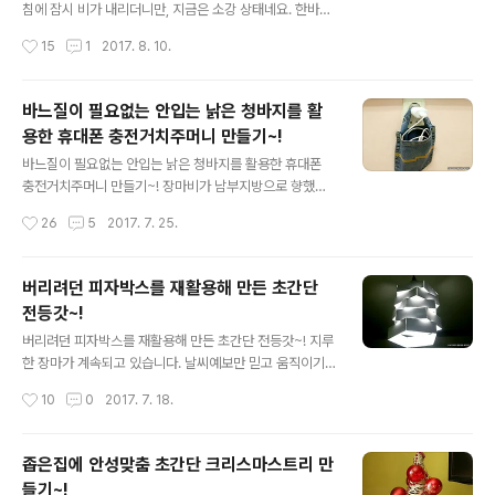
에서 본 정보가 생각나서 서랍을 뒤졌더니... 나무집게가 한
침에 잠시 비가 내리더니만, 지금은 소강 상태네요. 한바탕
웅큼 나오네요.ㅋ 딸아이 돌잔치때 직접 만든 메세지트리
비가 내린후라 날씨가 조금 시원한듯 합니다.^^ 갑자기 시
작성시간
15
1
2017. 8. 10.
에 사용했던 것들입니다. 나무집게 두개..
원해지니 조금 섭섭하긴 하군요.ㅋㅋㅋ 아들녀석 장난감을
큰맘먹고 정리해서 버릴건 버렸는데... 그 시기가 얼마 지나
지 않았는데, 도 다시 거실이 너저분합니다. 유독 눈에 띄는
바느질이 필요없는 안입는 낡은 청바지를 활
것이 하나 있어요. 그건 바로 딸아이가 사용하던 스터디박
용한 휴대폰 충전거치주머니 만들기~!
스인데... 요즘은 아들녀석이 그 박스에 크레파스, 색연필,
글 내용
사인펜 등등~ 미술용품을 죄다 넣어 사용하거든요. 딸이이
바느질이 필요없는 안입는 낡은 청바지를 활용한 휴대폰
가 사용하던것부터, 아들녀석이 해마다 어린이집에서 사용
충전거치주머니 만들기~! 장마비가 남부지방으로 향했다
하던것 등등... 박스가 꽉 낄 정도로 많습니다. 그래서 정리
는 소식과 함께 매미 울음소리가 시끄럽습니다. 이번 주말
작성시간
26
5
2017. 7. 25.
를 한번 해봤어요. 딸아이와 마주보고 앉아서 사인펜을 우
에 또 한번 비소식이 있더라구요. 부디 추가적인 비 피해 없
선 정리했습니다. 일일이 ..
이 이번 장마가 끝이 났으면 좋겠습니다. 그리고 오랜만에
쨍~~ 하고 나타난 햇살에 빨래가 뽀송뽀송 말랐으면 좋겠
버리려던 피자박스를 재활용해 만든 초간단
군요.ㅋ 1년 9개월간의 주말 가족 생활을 청산한지 한달이
전등갓~!
되어 갑니다. 여러 정황상 현재는 강제휴가중이예요.ㅋㅋ
글 내용
ㅋ 그렇다 보니 자연스레 그간 돌보지 못한 집안을 돌아보
버리려던 피자박스를 재활용해 만든 초간단 전등갓~! 지루
게 되는군요. 버릴건 버리고, 고칠건 고치고...새로 사야할
한 장마가 계속되고 있습니다. 날씨예보만 믿고 움직이기
건 사고.... 그중 가장 자주하는 일이 버리는 일입니다.^^ 5
엔 에보가 빗나가는 경우가 많습니다. 그때 그때 상황을 봐
작성시간
10
0
2017. 7. 18.
살 아들녀석 장난감도 많이 정리해서 버렸고, 잘 입지 않
서 주말에는 아이들과 외출을 계획하곤 하는데... 외출계획
는... 그리고 입지 못하는 옷도..
이 아예 없는 날에는 아이들의 심심함이 극에 달합니다. 이
럴땐 역시 아이들이 좋아하는 배달음식이 최고지요.ㅋㅋ
좁은집에 안성맞춤 초간단 크리스마스트리 만
지난주에는 피자를 배달시켜 먹었습니다. 날씨탓인지 배달
들기~!