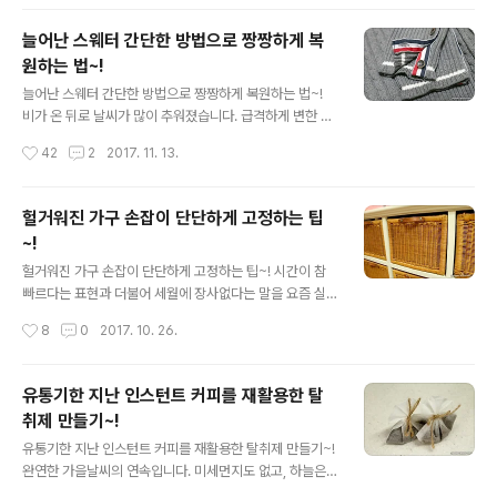
요. 아이들의 성화에 올해도 어김없이 크리스마스 트리를
만들었습니다. 커다란 크리스마스 트리는 집이 좁다는 이
늘어난 스웨터 간단한 방법으로 짱짱하게 복
유만으로 아이엄마가 처분해버렸어요. 어느해부턴가 벽에
원하는 법~!
꾸미고...작년에는 라피아끈을 이용해 아주 조그맣게 아이
글 내용
들과 만들었어요.^^ 2016/12/12 - [취미/DIY] - 좁은집
늘어난 스웨터 간단한 방법으로 짱짱하게 복원하는 법~!
에 안성맞춤 초간단 크리스마스트리 만들기~! 올해도 작년
비가 온 뒤로 날씨가 많이 추워졌습니다. 급격하게 변한 날
에 만든것을 그대로 사용할까 했는데... 베란다 창고문을 열
씨 탓인지 5살 아들녀석과 전 감기로 골골 거린 주말이였
작성시간
42
2
2017. 11. 13.
다가 문득 떠오른게 있어 다른 크리스마스트리를 만들어
어요. 그럼에도 불구하고 정신없는 주말을 보냈습니다. 더
보기로 했습니다.^^ 준비물 : 식..
추워지기 전에 아이들 두툼한 외투를 장만하려 쇼핑을 다
녀왔거든요. 두툼한 외투만 봐도 따뜻해 지는것 같습니다.
헐거워진 가구 손잡이 단단하게 고정하는 팁
ㅋ 날씨가 점점 추워지니 옷의 두께가 점점 두꺼워지는것
~!
같아요. 유난히 땀이 많은 은벼리파파... 추워지는 날씨에
글 내용
스웨터를 입고 있습니다. 즐겨 입는 스웨터가 하나 있는
헐거워진 가구 손잡이 단단하게 고정하는 팁~! 시간이 참
데...목과 팔목이 많이 늘어났어요. ㅠ.ㅠ 인터넷을 뒤져 여
빠르다는 표현과 더불어 세월에 장사없다는 말을 요즘 실
러가지 정보를 습득하고 그대로 따라해봐도 효과는 잠시뿐
감하고 있습니다.^^ 아이들 나이보다 많은 안방의 가구~
작성시간
8
0
2017. 10. 26.
이더라구요. 그래서 다른 방법으로 늘어난 부분을 짱짱하
바로 신혼때 구입한 가구인데요. 한대 유행하던 스타일의
게 복원해 봤습니다.ㅋ 준비물 : 우레탄 ..
라탄바구니장입니다. 덩치만 크고 실용적인 면에서는 글쎄
요~ㅋㅋ 그래도 인테리어 효과는 있는것 같더라구요. 신혼
유통기한 지난 인스턴트 커피를 재활용한 탈
때 와이프가 너무 갖고 싶다며 구입한 가구인데.... 세월이
취제 만들기~!
지나다보니 조금씩 낡기 시작한데다...크게 실용적이지 못
글 내용
해 처분할까 생각도 했습니다만... 그래도 사용중인 가구여
유통기한 지난 인스턴트 커피를 재활용한 탈취제 만들기~!
서 사용할때까지는 해보자는 생각이였지요. 오래되서어 일
완연한 가을날씨의 연속입니다. 미세먼지도 없고, 하늘은
까요? 손잡이에 나사 부분이 빠져 더이상 단단히 고정되지
더없이 푸르르고....^^ 바쁜 일상속에서 커피한잔하며 사색