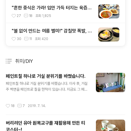
"흔한 중식은 가라! 입안 가득 터지는 육즙과
고소함" 평택에서 경험한 홍콩ㆍ대만 미식여
27
18
조회
1,825
행 '불이아 평택점'
"불 없이 만드는 여름 별미!" 감칠맛 폭발, 삶
은 계란을 품은 초간단 시오콘부(염장다시마)
30
11
조회
420
주먹밥 만들기~!
취미/DIY
분류 전체보기
주요 글 목록
페인트칠 하나로 거실 분위기를 바꿨습니다.
글 내용
페인트칠 하나로 거실 분위기를 바꿨습니다. 이사 후, 거실
주 벽면을 페인트로 칠을 한적이 있습니다. 지금도 그 페인
트 색상을 유지하고 있지요.^^ 쇼파가 위치해 있는 벽면은
페인트칠을 하지 않고, 유려한 기학적 무늬의 실크벽지를
작성시간
18
7
2019. 7. 14.
유지하고 있습니다. 그런데 해가 지날수록 실크벽지가 거
슬리기 시작했어요. 그리고 그 벽지로 인해 거실이 조금 어
두운 느낌이 들기도 하고... 귀찮음에 몇해를 그대로 지냈는
버리려던 유아 원목교구를 재활용해 만든 티
지 모르겠습니다.ㅋㅋㅋ 창고를 정리하다 아직 뜯지도 않
코스터~!
은 페인트를 보고, 거실벽면에 페인트칠을 하기로 했어요.