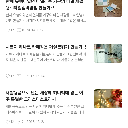
한때 유행이였던 타일리폼 가구의 타일 재활
봅니다. 지난 주...초등학교 4학년생인 딸아이가 방학을 하
용~ 타일냄비받침 만들기~!
면서... 한학기동안 사용했던 물건들을 모조리 집으로 가지
글 내용
고 왔습니다. 초등학교 5학년 1학기 교과서도 몇권 챙겨왔
한때 유행이였던 타일리폼 가구의 타일 재활용~ 타일냄비
더라구요.^^ 새삼 딸아이의 성장이 느껴지는 순간이기도
받침 만들기~! 새해가 시작되면서 여느때와 똑같은 일상인
했어요. 그리고 이것저것 물건을 살펴보는데... 유난히 눈에
듯 아닌듯 변화가 조금 있습니다. 가장 큰 변화는 켜켜이 쌓
작성시간
17
0
2018. 1. 17.
띄는 물건이 있었습니다. 그건 다름 아닌 책갈피~~ 학교에
여있던 안쓰는 물건들과 오래된 낡은 책... 버리려고 한켠에
서 직접 만들었다는 군요..
모아둔 물건들을 정리하는 일이였어요. 그중 가장 고민을
많이 했던 물건이 10년도 넘게 사용해온 낡은 좌식 식탁입
시트지 하나로 카페같은 거실분위기 만들기~!
니다. 수년전에 타일을 이용해 직접 리폼을 했었지요. 201
글 내용
시트지 하나로 카페같은 거실분위기 만들기~! 집안에서 가
3/10/12 - [취미/DIY] - 가을을 담은 오래된 밥상의 환골
장 많은 시간을 보내는곳이 거실입니다. 겨울이면 눈부신
탈태, 낡은 밥상 리폼~! 한때 유행하던 타일을 사이즈에 맞
햇살이 길게 드리워지는곳이기도 하지요.^^ 가족이 모여
게 주문하여 직접 리폼을 하고 요긴하게 사용했었습니다.
두런두런 이야기를 할때에도... 휴일에는 온가족이 뒹굴뒹
허나 그 무게때문에 어느날부터 잘 사용하지 않다가... 버릴
작성시간
17
1
2017. 12. 14.
굴 거리는곳이기도 합니다..ㅋ 베란다 창으로 드리우는 햇
물건 1순위로 한켠에 보관되어 있었어요. 이번에 버리려고
살이 좋아 별도의 블라인드도 설치하지 않았어요. 다만~
보니, 멀쩡한..
거실 베란다문에 얇은 커튼만 설치했어요. 유리를 자주 깨
재활용품으로 만든 세상에 하나밖에 없는 아
끗하게 닦으면 더할나위 없이 좋은데... 그렇지 못하니 유리
주 특별한 크리스마스트리~!
에는 항상 손자욱이 가득합니다. 아이들이 활동적이다 보
글 내용
니 닦아도 그때뿐...ㅋㅋㅋ 그래서 한가지 묘안을 생각했어
재활용품으로 만든 세상에 하나밖에 없는 아주 특별한 크
요. 잘 표나지 않는 불투명 시트지를 붙이자니 왠지 답답할
리스마스트리~! 벌써 12월이 시작되었군요. 가을을 떠나
것 같고... 인터넷으로 알아보던중~ 아주 마음에 드는 시트
보낼 시간도 없이 겨울을 맞이한것 같습니다. 12월하면 아
작성시간
12
2
2017. 12. 2.
지를 발견했거든요. 아파트 중문유리에 ..
무래도 제일 먼저 떠올리는것이 크리스마스가 아닌가 싶어