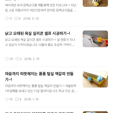
글 내용
예전에 셀프 인테리어로 빅피쳐를 그렸었던게 생각이 나는
버리려던 유아 원목교구를 재활용해 만든 티코스터~! 지난
군요. 그때 구입해놓은 물건들이 창고에 가득합니다. ㅡ,.ㅡ
달, 6살 아들녀석이 어린이집에서 받아온 원목교구들을 과
그 중에 안방 벽면을 칠하기 위해 구입해 둔, Gray 색상의
감히 정리했었습니다. 그냥 버리기엔 아까운 것들이 있어
작성시간
11
0
2018. 3. 13.
페인트를 거실에 칠하기로..
몇몇개를 남겨뒀었는데요. 미루고 미루다 이제서야 뭔가를
만들어 봤어요. 2018/03/08 - [육아일기/초보아빠 : 놀
이] - 6살 아들녀석과 아빠의 이유있는 신경전~! 한동안 서
낡고 오래된 욕실 실리콘 셀프 시공하기~!
랍이며 거실한켠에 켜켜이 쌓여 있던 원목교구들 입니다.
글 내용
낡고 오래된 욕실 실리콘 셀프 시공하기~! 설 연휴가 지나
어린이집에서 가지고 왔을때는 한동안 잘 가지고 놀았는
고 일상이 시작되었습니다. 더불어 봄도 조금씩 가까이 다
데... 시간이 지나니 애물단지가 되어 버리더라구요. 그래서
가오고 있는것 같아요. 물론 꽃샘추위가 아직 남아있긴 합
지난달, 아들녀석과 극딜(?)을 통해 정리하게 되었어요. 그
니다만... 연휴가 끝난 오늘 출근길은 춥지 않았던것 같아
중에 재활용할만한건 남겨뒀었어요.^^ 우드교구인지라...
작성시간
29
2
2018. 2. 19.
요. 꽤 오래전부터 생각했던 욕실 실리콘 시공~ 낡고 오래
거친면 없이 매끈매끈합니다. 주로 퍼즐이나 도형을 맞추
된 UBR 욕실이라 아예 공사를 하지 않으면 청소를 해도 표
는 교구들이예요. 색상도 알록..
가 나지 않습니다. ㅠ.ㅠ 공사를 하고 싶은 마음은 굴뚝 같
마음까지 따뜻해지는 폼폼 털실 책갈피 만들
은데...그게 마음처럼 쉽게 결정하기엔 여건이...ㅋ 그래서
기~!
실리콘만이라도 교체해보자고 마음먹었었지요. 물론 벽면
글 내용
타일의 백시멘트도 곰팡이가 군데군데 끼여 엉망입니다.
마음까지 따뜻해지는 폼폼 털실 책갈피 만들기~! 겨울방학
그것 또한 추후에 조금씩 손보기로 했습니다. 욕실용 실리
1주일째를 보내고 있는 11살 딸아이입니다. 학교 식당 공사
콘과 실리콘 건...그리고 실리콘제거기와 고무헤라를 준비
관계로 여름방학이 길었던 탓에 겨울방학이 엄청 짧군요.
작성시간
15
5
2018. 1. 19.
했어요. 실리콘제거기는 오래된 실..
이번주가 지나면 겨울방학은 1주일밖에 남지 않아요.ㅋ 올
해 여름방학도 석면공사로 방학이 길어질꺼라는데... 딸아
이 스스로 지치지 않고 계획을 잘 세워 실천할 수 있길 바래