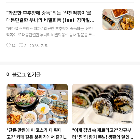
이었습니다. 가만히 있어도 몸이 무거워지는 그런 날 있잖
아요. 이럴 때일수록 입안을 개운하게 깨워줄 면 요리나, 소
"화끈한 후추향에 중독"되는 '신전떡볶이'로
리까지 바삭한 튀김 요리가 간절해지기 마련입니다. 문득
머릿속을 스치는 맛에 고민 없이 차를 몰아 즉흥적으로 향
대동단결한 부녀의 비밀회동 (feat. 장마철
글 내용
한 곳, 바로 저희 가족의 단골집인 ‘평택칼국수’입니다. 벌
스트레스 타파)~!
"장마철 스트레스 타파!" 회끈한 후추향에 중독되는 '신전
써 세 번째 방문인데도 외관을 마주할 때마다 기분 좋은 설
떡볶이'로 대동단결한 부녀의 비밀회동~! 밤새 창문을 두
렘이 밀려옵니다. 평택칼국수 평택칼국수 본점경기 평택시
드리는 빗소리에 잠을 설쳤는데, 아침이 되니 언제 그랬냐
이화로 134-31 영업시간은 오전 11시부터 저녁 9시까지
14
3
2026. 7. 5.
는 듯 비가 잠시 소강상태네요. 눅눅하고 습한 공기가 가득
이고,라스트오더는 ..
한 이런 날, 왠지 모르게 입안을 얼얼하게 감싸는 매운맛이
당기지 않으신가요? 집에서 유일하게 매운맛을 즐기는, '매
운맛 동지'인 대학생 딸아이와 단둘이 감행한 짜릿한 '스파
이시 일탈' 이야기를 해보려고 합니다. 메뉴는 바로, 딸아이
이 블로그 인기글
가 입에 침이 마르도록 칭찬하는 '신전떡볶이'입니다! 아내
와 아들은 매운 음식을 잘 못 먹어서, 평소에는 아주 매운맛
을 즐기지는 못했거든요.하지만 며칠전에는 부녀만의 파티
를 열었습니다. 신전떡볶이 평택소사벌점 신전떡볶이 평택
소사벌점경기 평택..
"단돈 만원에 이 코스가 다 된다
"이게 김밥 속 재료라고?" 간판부
고?" 카페 같은 분위기에서 즐기는
터 '찐'의 향기 폭발! 생활의 달인