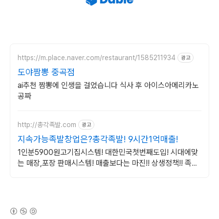
https://m.place.naver.com/restaurant/1585211934
광고
도야짬뽕 중곡점
ai추천 짬뽕에 인생을 걸었습니다 식사 후 아이스아메리카노
공짜
http://총각족발.com
광고
지속가능족발창업은?총각족발! 9시간1억매출!
1인분5900원고기집시스템! 대한민국첫번째도입! 시대에맞
는 매장,포장 판매시스템! 매출보다는 마진!! 상생정책!! 족발
원재료 0원마진납품!!
(새창열림)