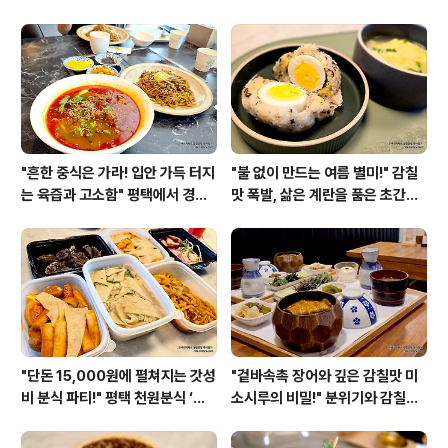
만두샤브전골 한상, 가성비 최고
평택 '대중김밥' 시래기김밥과 코
'만두, 요리가 되다'~!
다리김밥~!
"흔한 중식은 가라! 입안 가득 터지
"불 없이 만드는 여름 별미!" 감칠
는 육즙과 고소함" 평택에서 경험
맛 폭발, 삶은 계란을 품은 초간단
한 홍콩ㆍ대만 미식여행 '불이아
시오콘부(염장다시마) 주먹밥 만
평택점'
들기~!
"단돈 15,000원에 펼쳐지는 갓성
"겉바속촉 장어와 깊은 감칠맛 미
비 분식 파티!" 평택 천원분식 ‘사
소시루의 비밀!" 분위기와 감칠맛
장님 대박 세트’ 솔직 후기~!
을 다 잡은 '장어나루 여의도본
점'~!