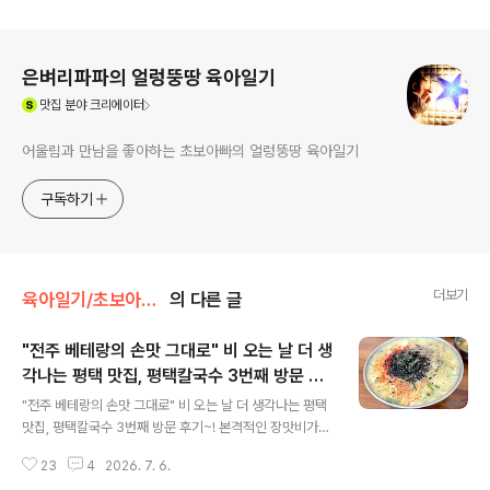
로그 정보
은벼리파파의 얼렁뚱땅 육아일기
(새창열림)
맛집
분야 크리에이터
어울림과 만남을 좋아하는 초보아빠의 얼렁뚱땅 육아일기
구독하기
더보기
육아일기/초보아빠 : 맛집
의 다른 글
"전주 베테랑의 손맛 그대로" 비 오는 날 더 생
각나는 평택 맛집, 평택칼국수 3번째 방문 후
글 내용
기~!
"전주 베테랑의 손맛 그대로" 비 오는 날 더 생각나는 평택
맛집, 평택칼국수 3번째 방문 후기~! 본격적인 장맛비가
내리는 월요일입니다. 어제는 하루 종일 오락가락하던 장
23
4
2026. 7. 6.
맛비로 온 세상이 꿉꿉하고 습기로 가득했던 일요일 저녁