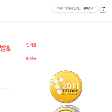
은벼리파파의 얼렁뚱땅 육아일기
구독하기
검
메
색
뉴
추
인기글
덮밥&
가
정
최신글
보