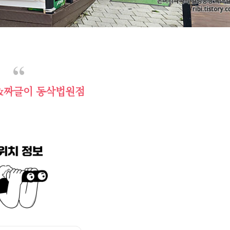
밥&짜글이 동삭법원점