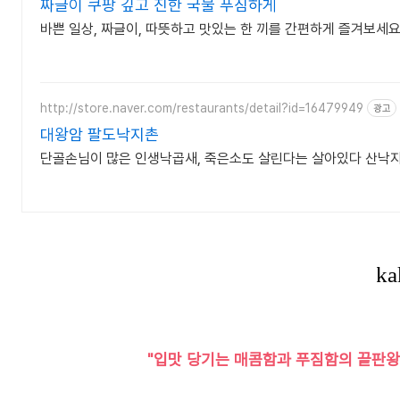
짜글이 쿠팡 깊고 진한 국물 푸짐하게
바쁜 일상, 짜글이, 따뜻하고 맛있는 한 끼를 간편하게 즐겨보세요
http://store.naver.com/restaurants/detail?id=16479949
광고
대왕암 팔도낙지촌
단골손님이 많은 인생낙곱새, 죽은소도 살린다는 살아있다 산낙
"입맛 당기는 매콤함과 푸짐함의 끝판왕!