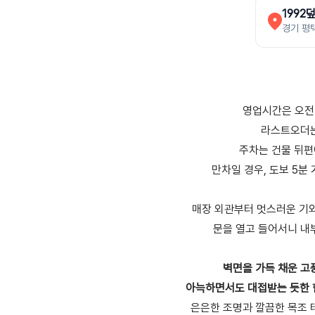
1992
경기 평택
영업시간은 오전
라스트오더는
주차는 건물 뒤편
만차일 경우, 도보 5분
매장 외관부터 멋스러운 기
문을 열고 들어서니 내
벽면을 가득 채운 
아늑하면서도 대접받는 듯한 
은은한 조명과 깔끔한 목조