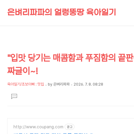
은벼리파파의 얼렁뚱땅 육아일기
상
본
"입맛 당기는 매콤함과 푸짐함의 끝판왕
문
세
제
컨
짜글이~!
목
텐
츠
육아일기/초보아빠 : 맛집
by
은벼리파파
2026. 7. 8. 08:28
본
문
댓
글
달
기
http://www.coupang.com
광고