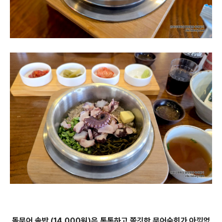
돌문어 솥밥 (14,000원)은 통통하고 쫄깃한 문어숙회가 아낌없