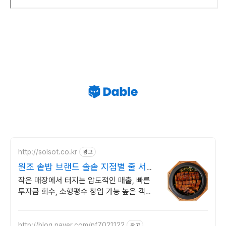
http://solsot.co.kr
광고
원조 솥밥 브랜드 솔솥 지점별 줄 서는
웨이팅 신화
작은 매장에서 터지는 압도적인 매출, 빠른
투자금 회수, 소형평수 창업 가능 높은 객단
가와 마진율로 안정적인 매장 운영, 상권분석
부터 오픈까지 본사 밀착 지원
http://blog.naver.com/nf7021122
광고