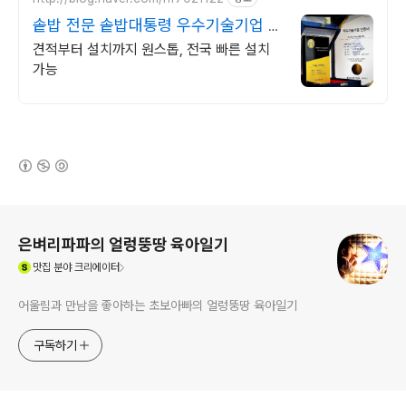
솥밥 전문 솥밥대통령 우수기술기업 인
증
견적부터 설치까지 원스톱, 전국 빠른 설치
가능
(새창열림)
로그 정보
은벼리파파의 얼렁뚱땅 육아일기
(새창열림)
맛집
분야 크리에이터
어울림과 만남을 좋아하는 초보아빠의 얼렁뚱땅 육아일기
구독하기