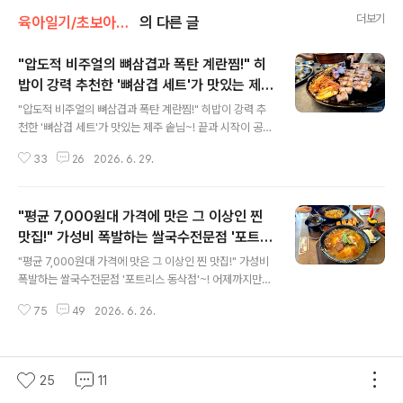
더보기
육아일기/초보아빠 : 맛집
의 다른 글
"압도적 비주얼의 뼈삼겹과 폭탄 계란찜!" 히
밥이 강력 추천한 '뼈삼겹 세트'가 맛있는 제주
글 내용
솥님~!
"압도적 비주얼의 뼈삼겹과 폭탄 계란찜!" 히밥이 강력 추
천한 '뼈삼겹 세트'가 맛있는 제주 솥님~! 끝과 시작이 공존
하는 한 주입니다. 벌써 7월이라는게 믿기지 않지만, 날씨
33
26
2026. 6. 29.
를 보니 어느새 여름이네요. 지나 주말에는 고기 마니아라
면 절대 지나칠 수 없는, 제대로 된 솥뚜껑 삼겹살 전문점에
오랜만에 더녀왔습니다. 바로 제주 솥뚜껑 구이 전문점 ‘제
"평균 7,000원대 가격에 맛은 그 이상인 찐
주 솥님’입니다! 첫 방문 이후, 크리에이터 히밥이 다녀간것
같군요. 괜히 더 기대가 상승했습니다. 금요일 저녁시간에
맛집!" 가성비 폭발하는 쌀국수전문점 '포트리
글 내용
방문했는데, 웨이팅이 있어 대기해야 했습니다. 외관에서
스 동삭점'~!
"평균 7,000원대 가격에 맛은 그 이상인 찐 맛집!" 가성비
부터 “손님을 위한 손님이 되겠습니다”라는 문구와 함께
폭발하는 쌀국수전문점 '포트리스 동삭점'~! 어제까지만
깔끔하고 세련된 블랙 톤의 인테리어가 눈길을 사로잡았는
해도 비 예보가 있어서 하늘이 온통 무겁고 흐렸는데, 오늘
데요. 제주솥님 지제본점 제주솥님 지제본점 경기 평택시
75
49
2026. 6. 26.
은 언제 그랬냐는 듯 뭉게구름이 둥실 떠 있고 파란 하늘이
모산영신2길 39..
반겨주는 기분 좋은 맑은 날씨네요. 거기에 금요일이니 더
기분 좋은 아침입니다. 이렇게 화창한 날에는 맛있는 음식
을 먹으며 기분 전환을 해줘야겠죠? 어제는 가성비와 맛을
25
11
동시에 잡은 쌀국수 전문점, 포트리스 쌀국수 동삭점을 다
이 블로그 인기글