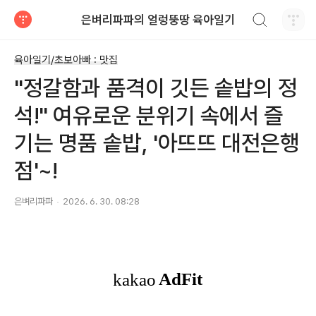
검색하기
은벼리파파의 얼렁뚱땅 육아일기
티스토리
육아일기/초보아빠 : 맛집
"정갈함과 품격이 깃든 솥밥의 정
석!" 여유로운 분위기 속에서 즐
기는 명품 솥밥, '아뜨뜨 대전은행
점'~!
은벼리파파
2026. 6. 30. 08:28