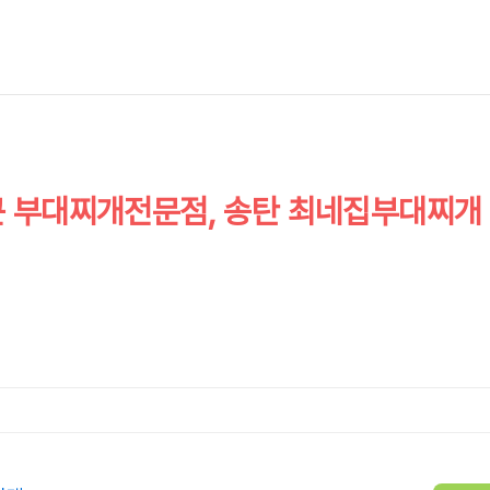
큰 부대찌개전문점, 송탄 최네집부대찌개