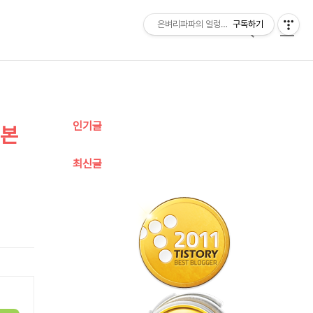
은벼리파파의 얼렁뚱땅 육아일기
구독하기
검
메
색
뉴
추
인기글
 본
가
정
최신글
보