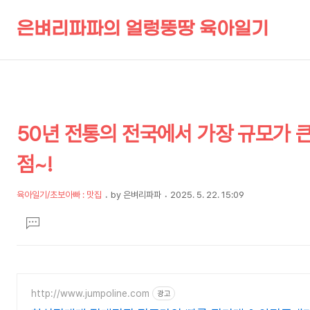
은벼리파파의 얼렁뚱땅 육아일기
상
본
50년 전통의 전국에서 가장 규모가 
문
세
제
컨
점~!
목
텐
츠
육아일기/초보아빠 : 맛집
by
은벼리파파
2025. 5. 22. 15:09
본
문
댓
글
달
기
http://www.jumpoline.com
광고