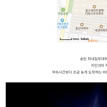
송탄 최네집부대찌
지인과의 
약속시간보다 조금 늦게 도착하는 바