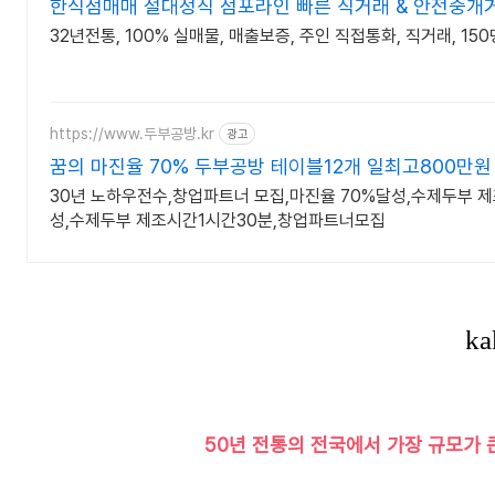
한식점매매 절대정직 점포라인 빠른 직거래 & 안전중개
32년전통, 100% 실매물, 매출보증, 주인 직접통화, 직거래, 1
https://www.두부공방.kr
광고
꿈의 마진율 70% 두부공방 테이블12개 일최고800만원
30년 노하우전수,창업파트너 모집,마진율 70%달성,수제두부 제
성,수제두부 제조시간1시간30분,창업파트너모집
50년 전통의 전국에서 가장 규모가 