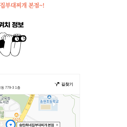
집부대찌개 본점~!